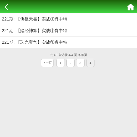
221期: 【佛祖天書】实战①肖中特
221期: 【赌经神算】实战①肖中特
221期: 【珠光宝气】实战①肖中特
共 48 条记录 4/4 页 条每页
上一页
1
2
3
4