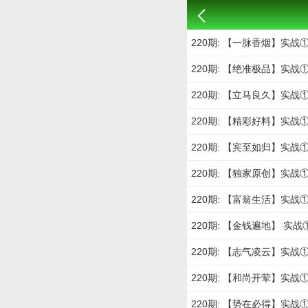
220期: 【一脉香烟】实战
220期: 【绝准极品】实战
220期: 【立马良久】实战
220期: 【精彩好料】实战
220期: 【宾至如归】实战
220期: 【独家原创】实战
220期: 【富翁生活】实战
220期: 【金钱遍地】 实
220期: 【志气凌云】实战
220期: 【和尚开荤】实战
220期: 【势在必得】实战