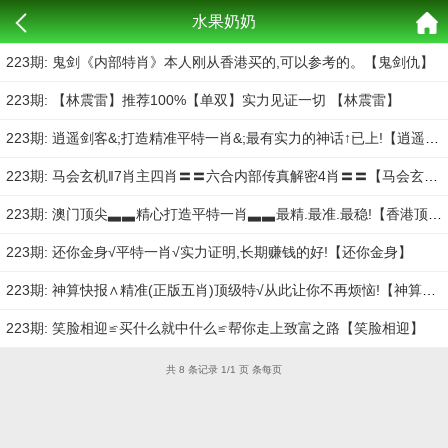
水果奶奶
223期: 鬼剑《内部特肖》本人刚从香港买的,可以参考的。【鬼剑仇】
223期: 【林震雷】推荐100%【单双】实力见证一切 【林震雷】
223期: 逍遥剑客&;打造精准平特一肖&;最有实力的神话↑已上!【逍遥剑客】
223期: 马会玄机‖7肖主四肖〓〓六合内部传真解密4肖〓〓【马会玄机】
223期: 澳门顶尖▃▃精心打造平特一肖▃▃最精.最准.最稳!【香港顶尖】
223期: 还你金身√平特一肖√实力证明,长期赚钱的好!【还你金身】
223期: 神算快报∧精准(正版五肖)顶级特√从此让你不再烦恼!【神算快报】
223期: 笑脸相迎≌买什么就中什么≌帮你走上致富之路【笑脸相迎】
共 8 条记录 1/1 页 条每页