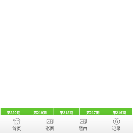
第220期
第219期
第218期
第217期
第216期
首页
彩图
黑白
记录