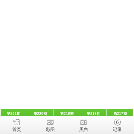
第221期
第220期
第219期
第218期
第217期
首页
彩图
黑白
记录