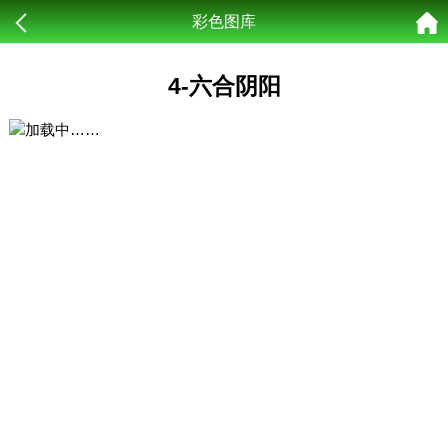
彩色图库
4-六合阴阳