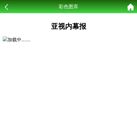
彩色图库
亚视内幕报