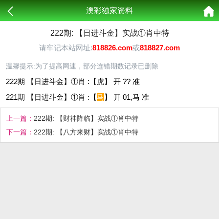
澳彩独家资料
222期: 【日进斗金】实战①肖中特
请牢记本站网址:
818826.com
或
818827.com
温馨提示:为了提高网速，部分连错期数记录已删除
222期 【日进斗金】①肖 :【虎】 开 ?? 准
221期 【日进斗金】①肖 :【
马
】 开 01,马 准
上一篇：
222期: 【财神降临】实战①肖中特
下一篇：
222期: 【八方来财】实战①肖中特