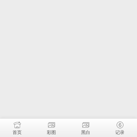
首页
彩图
黑白
记录