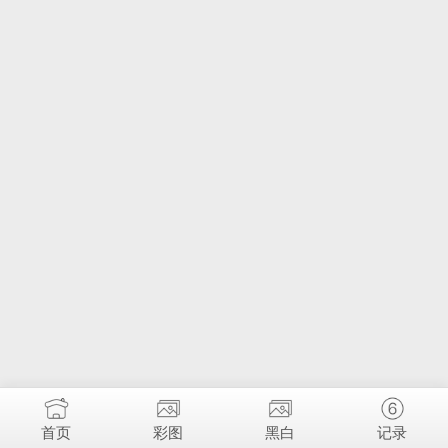
首页
彩图
黑白
记录