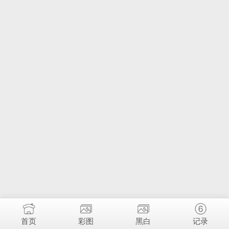
首页
彩图
黑白
记录