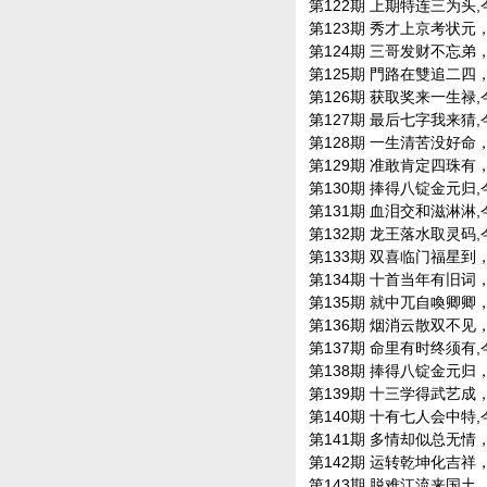
第122期 上期特连三为头
第123期 秀才上京考状
第124期 三哥发财不忘
第125期 門路在雙追二
第126期 获取奖来一生禄
第127期 最后七字我来猜
第128期 一生清苦没好
第129期 准敢肯定四珠
第130期 捧得八锭金元归
第131期 血泪交和滋淋淋
第132期 龙王落水取灵码
第133期 双喜临门福星
第134期 十首当年有旧
第135期 就中兀自喚卿
第136期 烟消云散双不
第137期 命里有时终须有
第138期 捧得八锭金元
第139期 十三学得武艺
第140期 十有七人会中特
第141期 多情却似总无
第142期 运转乾坤化吉
第143期 脱难江流来国