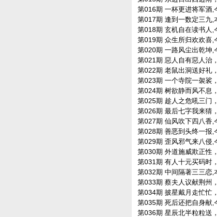
第016期 一杯更进将军酒
第017期 逢到一数定三九
第018期 玄机自在读书人
第019期 众生所归欢欢喜
第020期 一路风尘出乾坤
第021期 惡人自有惡人
第022期 老鼠出洞送好
第023期 一个寺院一袈
第024期 树欲静而风不
第025期 趁人之危吼三
第026期 最后七字我来
第027期 仙风吹下四八香
第028期 善恶到头终一报
第029期 歪风邪气来八侵
第030期 外道施威欺正
第031期 有人十元买码
第032期 中间隔著三三恋
第033期 蔡夫人议献荆
第034期 披星戴月走忙
第035期 死后还把自身献
第036期 星辰北半粒粒