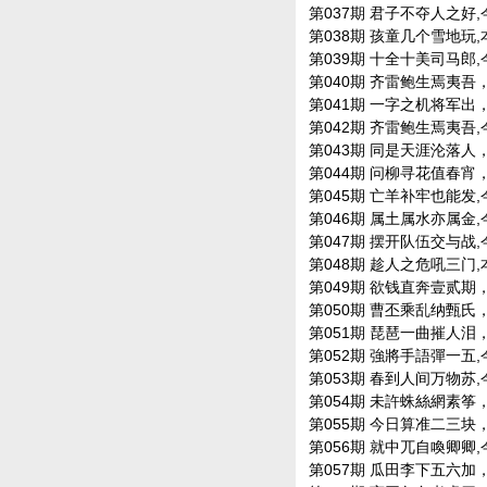
第037期 君子不夺人之好
第038期 孩童几个雪地玩
第039期 十全十美司马郎
第040期 齐雷鲍生焉夷
第041期 一字之机将军
第042期 齐雷鲍生焉夷吾
第043期 同是天涯沦落
第044期 问柳寻花值春
第045期 亡羊补牢也能发
第046期 属土属水亦属金
第047期 摆开队伍交与战
第048期 趁人之危吼三门
第049期 欲钱直奔壹贰
第050期 曹丕乘乱纳甄
第051期 琵琶一曲摧人
第052期 強將手語彈一五
第053期 春到人间万物苏
第054期 未許蛛絲網素
第055期 今日算准二三
第056期 就中兀自喚卿卿
第057期 瓜田李下五六