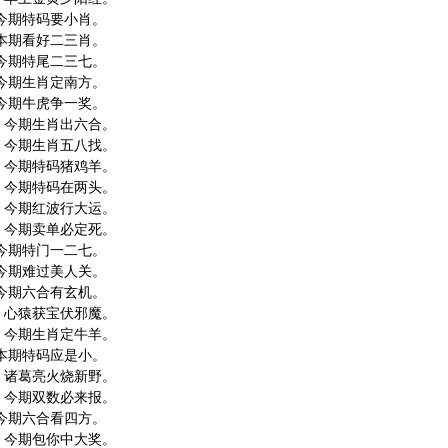
,今期特码要小肖。
,本期看好二三肖。
,今期特尾二三七。
,今期生肖定南方。
,今期牛虎争一奖。
治，今期生肖出六合。
礼，今期生肖五八找。
裟，今期特码猪鸡羊。
息，今期特码在两头。
门，今期红波行大运。
猜，今期卖单必定死。
,今期特门一二七。
,今期难过美人关。
,今期六合有玄机。
性，心猿获宝伏邪魔。
时，今期生肖定牛羊。
,本期特码应是小。
州，诸葛亮火烧新野。
忙，今期双数必来报。
,今期六合看四方。
送，今期包你中大奖。