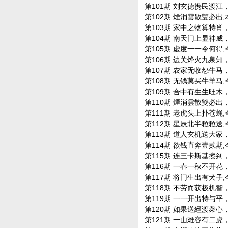
第101期 刘玄德携民渡
第102期 煙消雲散雙必出
第103期 家中之物算特
第104期 南天门上显神
第105期 虚度一一令何得
第106期 边关烽火九泉
第107期 农家无收怨牛
第108期 无钱莫买牛羊马
第109期 合中有生生旺
第110期 煙消雲散雙必
第111期 老虎头上扑苍蝇
第112期 星辰北半粒粒送
第113期 道人玄机送大
第114期 欲钱直奔壹贰期
第115期 连三卡斯基擦
第116期 一春一秋不开
第117期 将门生出有犬子
第118期 不劳而获极机
第119期 一一开出特与
第120期 如果送經渡衆
第121期 一山难容有二